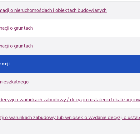
macji o nieruchomościach i obiektach budowlanych
macji o gruntach
macji o gruntach
mocji
 mieszkalnego
decyzji o warunkach zabudowy / decyzji o ustaleniu lokalizacji in
i o warunkach zabudowy lub wniosek o wydanie decyzji o ustaleni