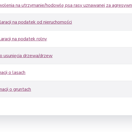
olenia na utrzymanie/hodowlę psa rasy uznawanej za agresyw
aracji na podatek od nieruchomości
aracji na podatek rolny
o usunięcia drzewa/drzew
acji o lasach
macji o gruntach