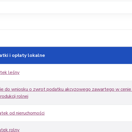
ki i opłaty lokalne
tek leśny
ie do wniosku o zwrot podatku akcyzowego zawartego w cenie
dukcji rolnej
atek od nieruchomości
tek rolny